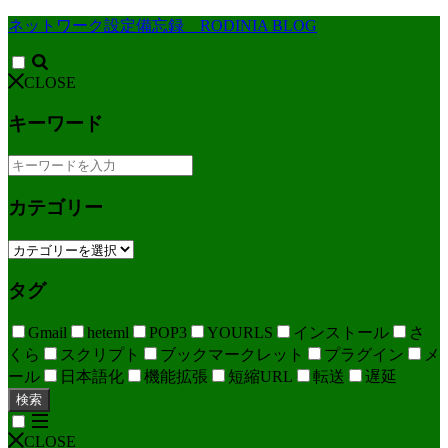
ネットワーク設定備忘録 RODINIA BLOG
CLOSE
キーワード
カテゴリー
タグ
Gmail
heteml
POP3
YOURLS
インストール
さ
くら
スクリプト
ブックマークレット
プラグイン
メ
ール
日本語化
機能拡張
短縮URL
転送
遅延
検索
CLOSE